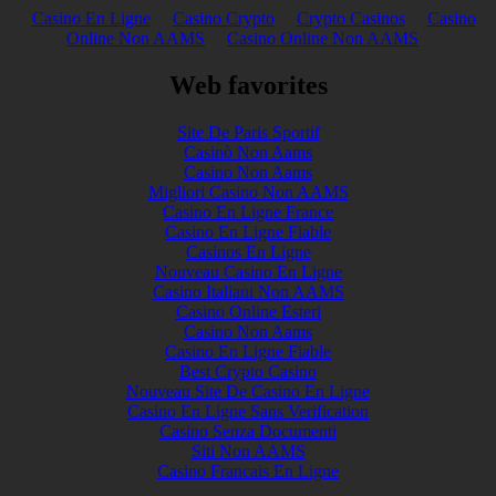
Casino En Ligne
Casino Crypto
Crypto Casinos
Casino
Online Non AAMS
Casino Online Non AAMS
Web favorites
Site De Paris Sportif
Casinò Non Aams
Casino Non Aams
Migliori Casino Non AAMS
Casino En Ligne France
Casino En Ligne Fiable
Casinos En Ligne
Nouveau Casino En Ligne
Casino Italiani Non AAMS
Casino Online Esteri
Casino Non Aams
Casino En Ligne Fiable
Best Crypto Casino
Nouveau Site De Casino En Ligne
Casino En Ligne Sans Verification
Casino Senza Documenti
Siti Non AAMS
Casino Francais En Ligne